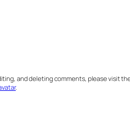
diting, and deleting comments, please visit 
avatar
.